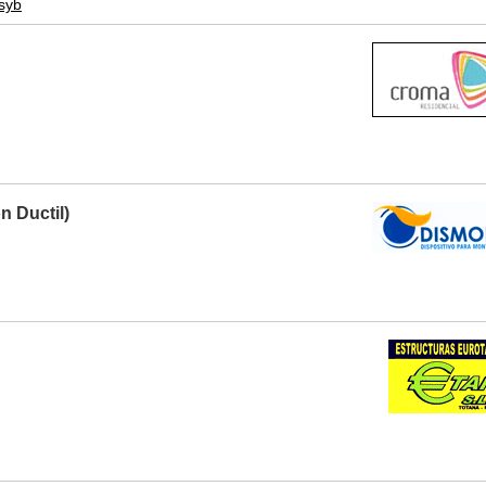
syb
n Ductil)