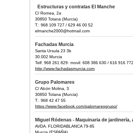
Estructuras y contratas El Manche
C/ Romea, 2a
30850 Totana (Murcia)
T.: 968 109 727 / 629 46 00 52
elmanche2000@hotmail.com
Fachadas Murcia
Santa Ursula 23 3b
30.002 Murcia
Telf: 968 261 829· movil: 608 386 630 / 616 916 77
http://www.fachadasmurcia.com
Grupo Palomares
C/ Alcón Molina, 3
30850 Totana (Murcia)
T.: 968 42 47 55
https://www.facebook.com/palomaresgrupo/
Miguel Ródenas - Maquinaria de jardinería, 
AVDA. FLORIDABLANCA 79-85
Murcia (ESPAÑA)