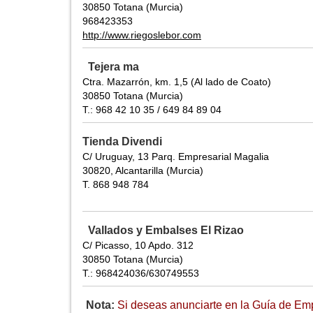
30850 Totana (Murcia)
968423353
http://www.riegoslebor.com
Tejera ma
Ctra. Mazarrón, km. 1,5 (Al lado de Coato)
30850 Totana (Murcia)
T.: 968 42 10 35 / 649 84 89 04
Tienda Divendi
C/ Uruguay, 13 Parq. Empresarial Magalia
30820, Alcantarilla (Murcia)
T. 868 948 784
Vallados y Embalses El Rizao
C/ Picasso, 10 Apdo. 312
30850 Totana (Murcia)
T.: 968424036/630749553
Nota:
Si deseas anunciarte en la Guía de Empr