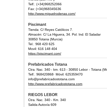
Telf.: (+34)968252066
Fax: (+34)968345636
http://www.miguelrodenas.com/
Piscimant
Tienda: C/ Reyes Católicos 7.
Almacén: C/ La Higuera, 34. Pol. Ind. El Saladar
30850 Totana (Murcia)
Tel.: 968 420 625
Movil: 616 148 404
https://piscimant.com/
Prefabricados Totana
Ctra. Nac. 340 - km. 613 - 30850 Lebor - Totana (M
Telf.: 968420868· Móvil: 625359470
info@prefabricadostotana.com
http://www.prefabricadostotana.com
RIEGOS LEBOR
Ctra. Nac. 340 - Km. 340
Salida Autovía 609