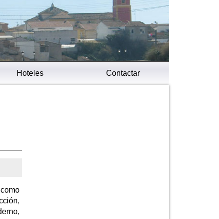
Hoteles
Contactar
s como
cción,
derno,