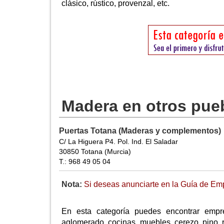
clásico, rústico, provenzal, etc.
Madera en otros pue
Puertas Totana (Maderas y complementos)
C/ La Higuera P4. Pol. Ind. El Saladar
30850 Totana (Murcia)
T.: 968 49 05 04
Nota:
Si deseas anunciarte en la Guía de Empr
En esta categoría puedes encontrar empre
aglomerado, cocinas, muebles, cerezo, pino, r