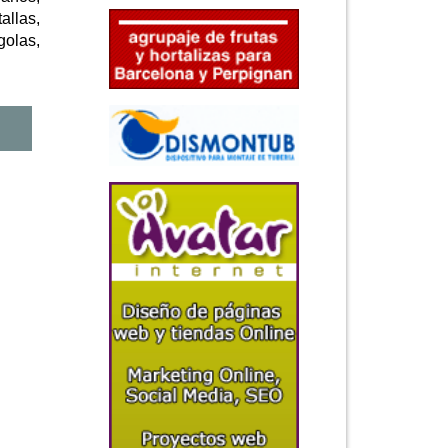
allas,
golas,