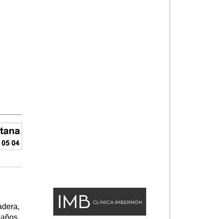
adera,
baños,