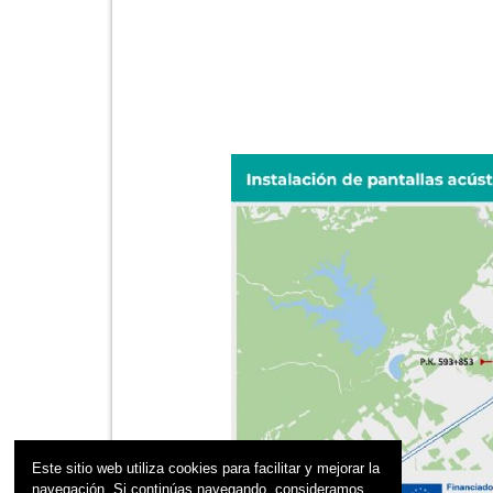
Este sitio web utiliza cookies para facilitar y mejorar la
navegación. Si continúas navegando, consideramos