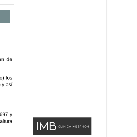
an de
o) los
 y así
,697 y
altura