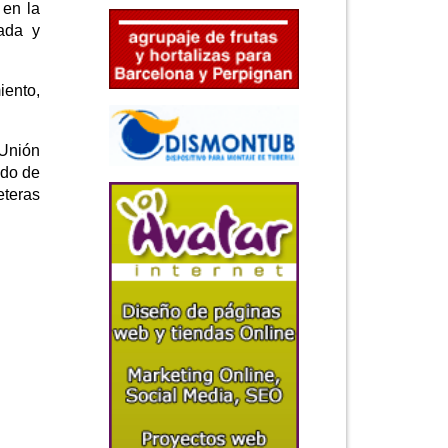
 en la
cada y
iento,
 Unión
ido de
eteras