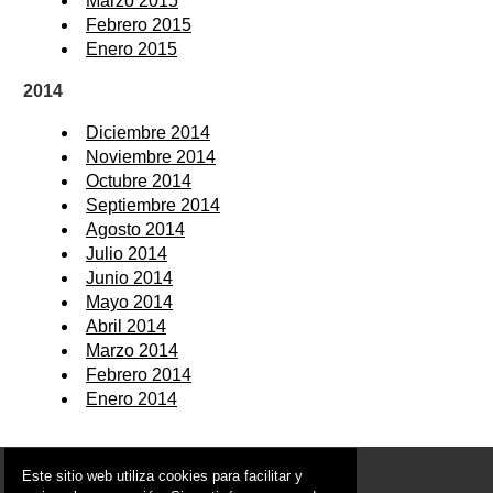
Marzo 2015
Febrero 2015
Enero 2015
2014
Diciembre 2014
Noviembre 2014
Octubre 2014
Septiembre 2014
Agosto 2014
Julio 2014
Junio 2014
Mayo 2014
Abril 2014
Marzo 2014
Febrero 2014
Enero 2014
© 2006 - 2026 Portal de Librilla Noticias
Este sitio web utiliza cookies para facilitar y
info@portaldelibrilla.es