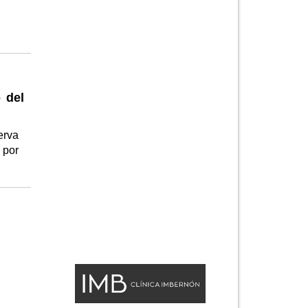
 del
erva
 por