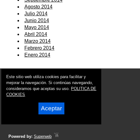
Agosto 2014
Julio 2014
Junio 2014
Mayo 2014
Abril 2014
Marzo 2014
Febrero 2014
Enero 2014
© 2006 - 2026 Portal de Librilla Noticias
Este sitio web utiliza cookies para facilitar y
info@portaldelibrilla.es
mejorar la navegación. Si continúas navegando,
consideramos que aceptas su uso.
POLITICA DE
Síguenos en:
COOKIES
Aceptar
Powered by:
Superweb